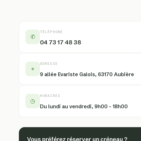
TÉLÉPHONE
✆
04 73 17 48 38
ADRESSE
⌖
9 allée Evariste Galois, 63170 Aubière
HORAIRES
◷
Du lundi au vendredi, 9h00 – 18h00
Vous préférez réserver un créneau ?