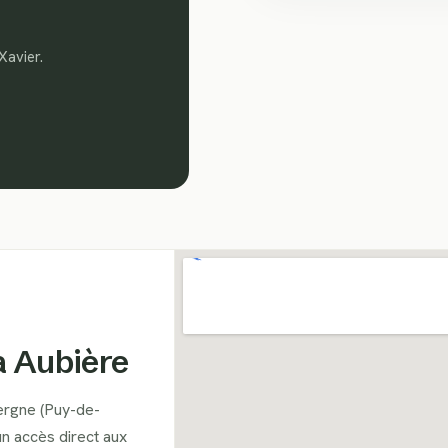
Xavier.
à Aubière
ergne (Puy-de-
un accès direct aux