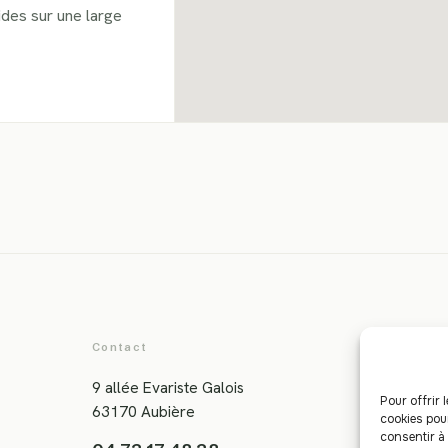
des sur une large
Contact
H
9 allée Evariste Galois
D
Pour offrir 
63170 Aubière
d
cookies pou
consentir à